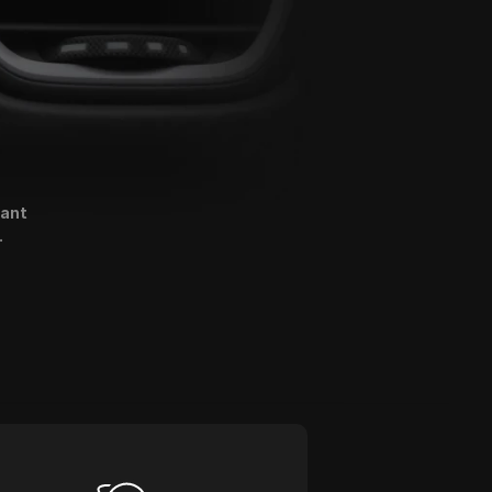
want
.