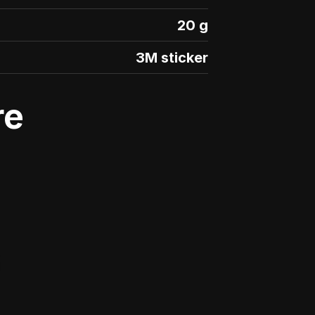
20 g
3M sticker
e 