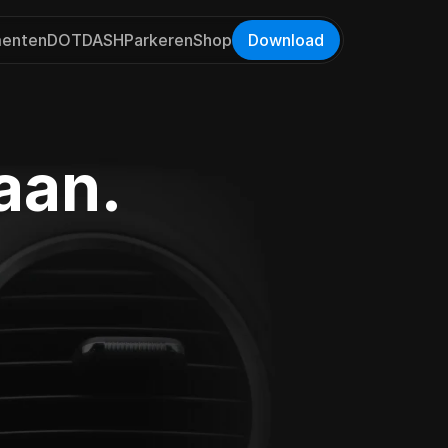
enten
DOT
DASH
Parkeren
Shop
Download
 aan.